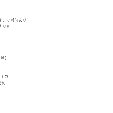
）
者まで補助あり）
 OK
煙)
シフト制）
間制